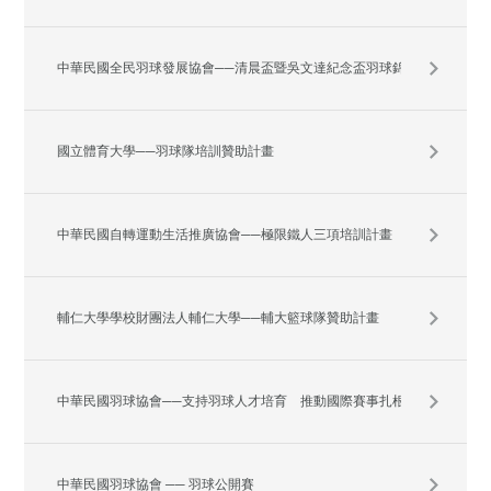
中華民國全民羽球發展協會──清晨盃暨吳文達紀念盃羽球錦標賽
國立體育大學──羽球隊培訓贊助計畫
中華民國自轉運動生活推廣協會──極限鐵人三項培訓計畫
輔仁大學學校財團法人輔仁大學──輔大籃球隊贊助計畫
中華民國羽球協會──支持羽球人才培育 推動國際賽事扎根台灣
中華民國羽球協會 ── 羽球公開賽