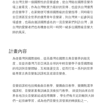
在台灣主辦一個國際性的音樂盛會，使台灣能在國際音樂市
場上被看見，作為台灣軟實力最好的宣傳，也提供台灣優秀
的音樂學子，在家鄉便可獲得國際級的音樂指導；同時吸引
全亞洲甚至全世界的優秀青年音樂家，到台灣來一起參與這
場盛會，也藉由邀請國際盛名的一流音樂家們到訪台灣，讓
台灣的愛樂者們也有機會在同一時間一睹多位國際級音樂大
師的風采。
計畫內容
為使臺灣與國際接軌，提高臺灣在國際古典音樂界的能見
度，並提供臺灣乃至亞洲及全球的年輕音樂學子接受國際級
的培訓與音樂體驗，互相激盪交流，從而打造一系列的世界
級專業古典音樂集訓課程及巡迴音樂會。
音樂節課程包括獨奏曲目教學、樂團曲目教學、樂團甄選準
備課程、音樂家素養訓練及演奏技巧教學。 師資則由來自世
界各地頂尖音樂家組成指導團隊， 學生們每天近距離與大師
們一起排練學習，成為他們音樂生涯發展的轉捩點之一。