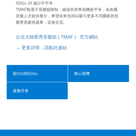
SDGs 10 減少不平等：
TMAF甄選不受國籍限制，確保所有學員機會平等，為各國
音樂人才提供養分，希望未來也得以吸引更多不同國家的音
樂菁英參與盛事，促進交流。
台北大師星秀音樂節 ( TMAF ) - 官方網站
→ 更多詳情，請點此連結
從ESG到SDGs
核心目標
成果分享