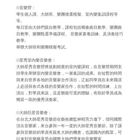
⦾音樂營：
學生個人課、大師班、樂團徵選模擬、室內樂集訓課程等
等。
每日皆由大師們親自教學，課程包括獨奏曲目教學、樂團曲
目教學、樂團甄選準備課程、 音樂家素養訓練、及演奏技巧
教學。
舉辦大師班和樂團模擬考試。
⦾星秀室內樂音樂會：
大師星秀音樂營將規劃精實的室內樂課程，在音樂營期間安
排學生舉辦室內樂音樂會，一展集訓的成果。在短暫的時間
與來自世界各地的音樂家合作演出，正如同學員在未來職涯
上必須與各式各樣的音樂家合作，在短暫的時間排練、上台
演出，對學員來說，這是難能可貴的體驗，有助於學員成為
獨當一面的優秀演奏家。
⦾大師巨星音樂會：
在台北大師星秀音樂節在藝術總監林昭亮力邀下，偕同國際
頂尖音樂家，來台參與一年一度的大師星秀音樂節。除了讓
參與音樂節的學員有親炙大師的機會，也讓國內的觀眾，可
以進到音樂廳享受由國際大師們帶來的音樂響宴。