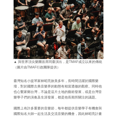
▲ 與世界頂尖樂團首席同臺演出，是TMAF成立以來的傳統
（圖片由TMAF行政團隊提供）
臺灣知名小提琴家林昭亮旅美多年，長時間活躍於國際樂
壇，對於國際古典音樂界的動態有相當透徹的觀察。同時他
也心繫家鄉台灣，不論是這片土地的藝術發展，或是台灣音
樂學子們的演奏及生涯發展，都是他長期所關注的議題。
國際上有許多重要的音樂節，每年都提供音樂學子有機會與
國際知名大師一起生活及交流音樂的機會，因此林昭亮計畫