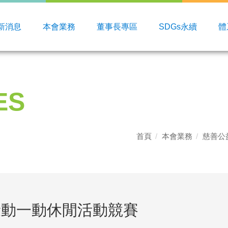
新消息
本會業務
董事長專區
SDGs永續
體
ES
首頁
本會業務
慈善公
健康動一動休閒活動競賽