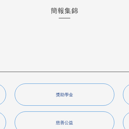
簡報集錦
獎助學金
慈善公益