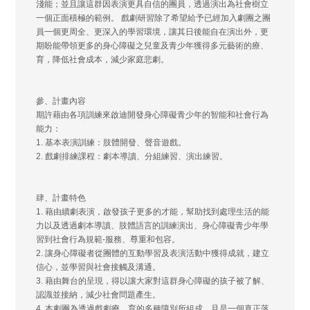
淺能；並且讓這群因表演更具自信的團員，透過演出為社會樹立
一個正面積極的範例。 戲劇研習除了希望給予已經加入劇團之團
員一個更周全、更深入的學習環境，讓其日後能自在演出外，更
期盼能帶領更多的身心障礙之兒童及青少年獲得多元藝術的療、
育，降低社會成本，減少家庭悲劇。
參、計畫內容
期許藉由各項訓練來啟迪開發身心障礙青少年的智能和社會行為
能力：
1. 基本表演訓練：肢體開發、聲音遊戲。
2. 戲劇排練課程：劇本導讀、分組練習、演出練習。
肆、計畫特色
1. 藉由續劇表演，啟發孩子更多的才能，幫助找到處理生活的能
力以及透過劇本導讀、肢體語言的訓練演出、身心障礙青少年學
習到社會行為規範-服務、尊重和包容。
2. 讓身心障礙者從團體的互動學習及表演活動中獲得成就，建立
信心，並學習與社會接觸及溝通。
3. 藉由舞台的呈現，得以讓大家對這群身心障礙的孩子被了解、
認識並接納，減少社會問題產生。
4. 本劇團為透過戲劇療、育的多種障別所組成，且是一個真正落