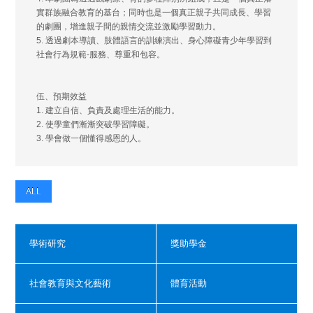
實群族融合教育的基台；同時也是一個真正親子共同成長、學習
的劇團，增進親子間的親情交流並激勵學習動力。
5. 透過劇本導讀、肢體語言的訓練演出、身心障礙青少年學習到
社會行為規範-服務、尊重和包容。
伍、預期效益
1. 建立自信、負責及處理生活的能力。
2. 使學童們漸漸突破學習障礙。
3. 學會做一個懂得感恩的人。
ALL
學術研究
獎助學金
社會教育與文化藝術
體育活動