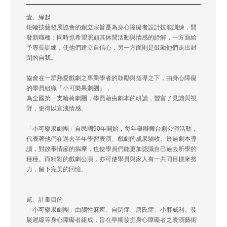
壹、緣起
炬輪技藝發展協會的創立宗旨是為身心障礙者設計技能訓練，開
發新職種；同時也希望照顧其休閒活動與情感的紓解，一方面給
予專長訓練，使他們建立自信心，另一方面則是鼓勵他們走出封
閉的自我。
協會在一群熱愛戲劇之專業學者的鼓勵與指導之下，由身心障礙
的學員組織「小可樂果劇團」，
為全國第一支輪椅劇團，學員藉由劇本的研讀，豐富了見識與視
野，更得以宣洩情感。
「小可樂果劇團」自民國90年開始，每年舉辦舞台劇公演活動，
代表著他們在過去半年學習表演、戲劇的成果驗收。透過劇本導
讀，對故事情節的揣摩，也使學員們能更加認識自己過去所學的
種種。而精彩的戲劇公演，亦可使學員與家人有一共同目標來努
力，留下完美的回憶。
貳、計畫目的
「小可樂果劇團」由腦性麻痺、自閉症、唐氏症、小胖威利、發
展遲緩等身心障礙者組成，旨在早期發掘身心障礙者之表演藝術