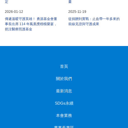
定
畫
2026-01-12
2025-11-19
傳遞溫暖守護英雄！ 勇源基金會董
從捐贈到實戰：止血帶一年多來的
事長出席 114 年鳳凰獎楷模榮宴，
前線見證與守護成果
挹注醫療照護基金
首頁
關於我們
最新消息
SDGs永續
本會業務
董事長專區